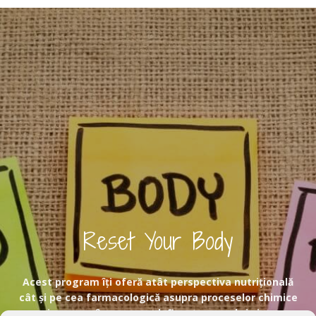
Reset Your Body
Acest program îți oferă atât perspectiva nutrițională
cât și pe cea farmacologică asupra proceselor chimice
prin care mâncarea ne definește corpul și viața.