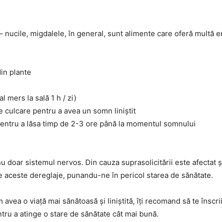
 nucile, migdalele, în general, sunt alimente care oferă multă e
din plante
 mers la sală 1 h / zi)
e culcare pentru a avea un somn liniștit
, pentru a lăsa timp de 2-3 ore până la momentul somnului
doar sistemul nervos. Din cauza suprasolicitării este afectat și s
 de aceste dereglaje, punandu-ne în pericol starea de sănătate.
vea o viață mai sănătoasă și liniștită, îți recomand să te înscri
ntru a atinge o stare de sănătate cât mai bună.