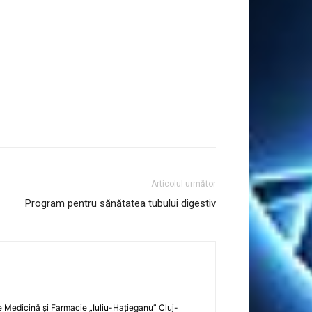
Articolul următor
Program pentru sănătatea tubului digestiv
 de Medicină şi Farmacie „Iuliu-Haţieganu” Cluj-