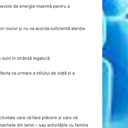
 nevoie de energie maximâ pentru a
ori nocivi și nu va acorda suficientă atenție
 sunt în strânsă legatură.
cta ca urmare a stilului de viață si a
tivitate care vâ face plăcere și care vă
machete din lemn – sau activitățile cu familia