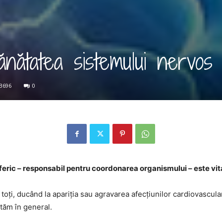
nătatea sistemului nervos
3696
0
feric – responsabil pentru coordonarea organismului – este vit
 toți, ducând la apariția sau agravarea afecțiunilor cardiovascul
tăm în general.