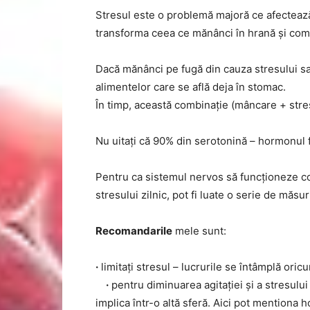
Stresul este o problemă majoră ce afecteaz
transforma ceea ce mănânci în hrană și comb
Dacă mănânci pe fugă din cauza stresului sau 
alimentelor care se află deja în stomac.
În timp, această combinație (mâncare + stre
Nu uitați că 90% din serotonină – hormonul fe
Pentru ca sistemul nervos să funcționeze cor
stresului zilnic, pot fi luate o serie de măs
Recomandarile
mele sunt:
·
limitați stresul – lucrurile se întâmplă oric
·
pentru diminuarea agitației și a stresului
implica într-o altă sferă. Aici pot mentiona 