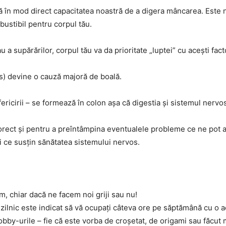
ă în mod direct capacitatea noastră de a digera mâncarea. Este
ustibil pentru corpul tău.
a supărărilor, corpul tău va da prioritate „luptei” cu acești fact
s) devine o cauză majoră de boală.
ricirii – se formează în colon așa că digestia și sistemul nervos
ect și pentru a preîntâmpina eventualele probleme ce ne pot afe
uri ce susțin sănătatea sistemului nervos.
um, chiar dacă ne facem noi griji sau nu!
 zilnic este indicat să vă ocupați câteva ore pe săptămână cu o ac
hobby-urile – fie că este vorba de croșetat, de origami sau făcut 