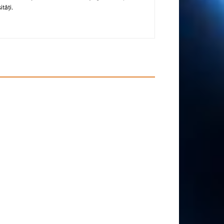
tăți.