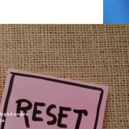
ologică asupra
ța.