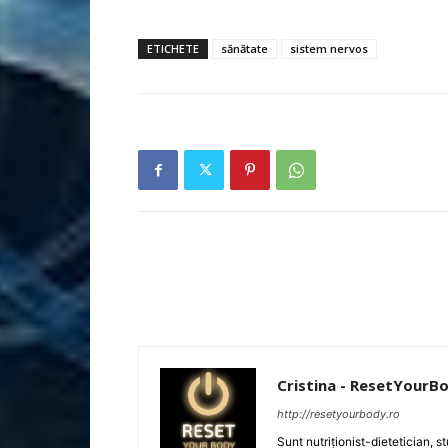
ETICHETE
sănătate
sistem nervos
Cristina - ResetYourB
http://resetyourbody.ro
Sunt nutriţionist-dietetician, 