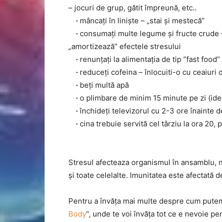
– jocuri de grup, gătit împreună, etc..
·
mâncați în liniște – „stai și mestecă”
·
consumați multe legume și fructe crude –
„amortizează” efectele stresului
·
renunțați la alimentația de tip ”fast food”
·
reduceți cofeina – înlocuiti-o cu ceaiuri 
·
beți multă apă
·
o plimbare de minim 15 minute pe zi (ideal
·
închideți televizorul cu 2-3 ore înainte d
·
cina trebuie servită cel târziu la ora 20
Stresul afecteaza organismul în ansamblu, nu 
și toate celelalte. Imunitatea este afectată
Pentru a învăța mai multe despre cum putem a
Body
“, unde te voi învăța tot ce e nevoie pe