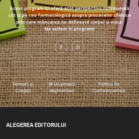
Acest program îți oferă atât perspectiva nutrițională
cât și pe cea farmacologică asupra proceselor chimice
prin care mâncarea ne definește corpul și viața.
Ne vedem în program!
Termeni și
© Un proiect
Politica de
Condiții
VegNutrition
Confidențialitate
ALEGEREA EDITORULUI