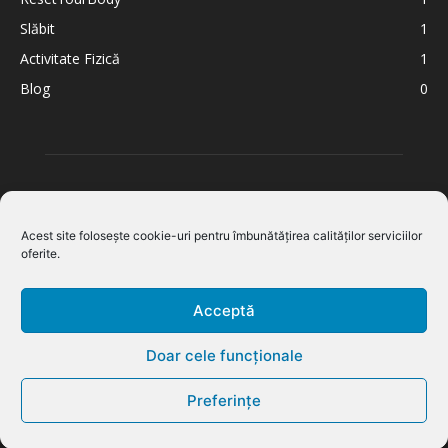
Slăbit
1
Activitate Fizică
1
Blog
0
Acest site folosește cookie-uri pentru îmbunătățirea calităților serviciilor
oferite.
Acceptă
Doar cele funcționale
DESPRE NOI
Preferințe